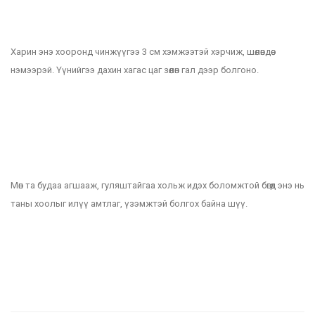
Харин энэ хооронд чинжүүгээ 3 см хэмжээтэй хэрчиж, шөлөндөө
нэмээрэй. Үүнийгээ дахин хагас цаг зөөлөн гал дээр болгоно.
Мөн та будаа агшааж, гуляштайгаа хольж идэх боломжтой бөгөөд энэ нь
таны хоолыг илүү амтлаг, үзэмжтэй болгох байна шүү.