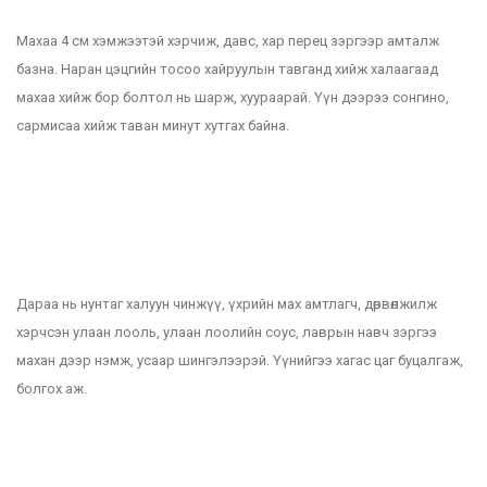
Махаа 4 см хэмжээтэй хэрчиж, давс, хар перец зэргээр амталж
базна. Наран цэцгийн тосоо хайруулын тавганд хийж халаагаад
махаа хийж бор болтол нь шарж, хуураарай. Үүн дээрээ сонгино,
сармисаа хийж таван минут хутгах байна.
Дараа нь нунтаг халуун чинжүү, үхрийн мах амтлагч, дөрвөлжилж
хэрчсэн улаан лооль, улаан лоолийн соус, лаврын навч зэргээ
махан дээр нэмж, усаар шингэлээрэй. Үүнийгээ хагас цаг буцалгаж,
болгох аж.