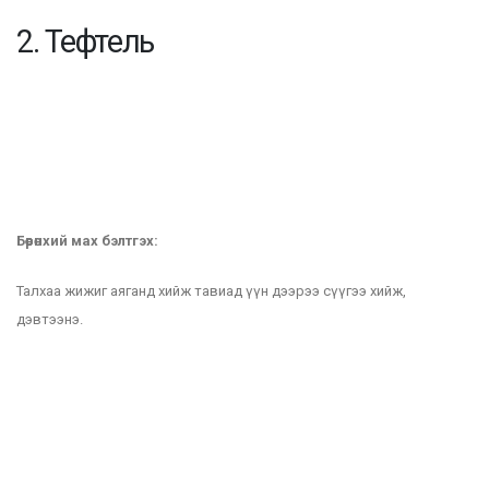
2. Тефтель
Бөөрөнхий мах бэлтгэх:
Талхаа жижиг аяганд хийж тавиад үүн дээрээ сүүгээ хийж,
дэвтээнэ.