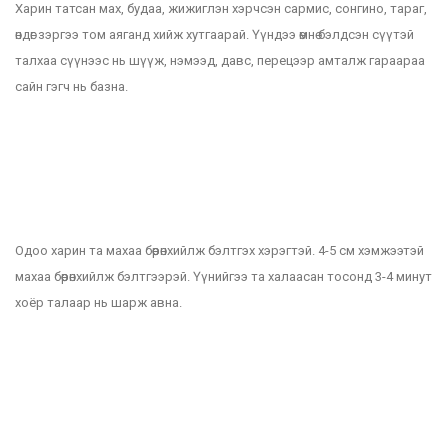
Харин татсан мах, будаа, жижиглэн хэрчсэн сармис, сонгино, тараг,
өндөг зэргээ том аяганд хийж хутгаарай. Үүндээ өмнө бэлдсэн сүүтэй
талхаа сүүнээс нь шүүж, нэмээд, давс, перецээр амталж гараараа
сайн гэгч нь базна.
Одоо харин та махаа бөөрөнхийлж бэлтгэх хэрэгтэй. 4-5 см хэмжээтэй
махаа бөөрөнхийлж бэлтгээрэй. Үүнийгээ та халаасан тосонд 3-4 минут
хоёр талаар нь шарж авна.