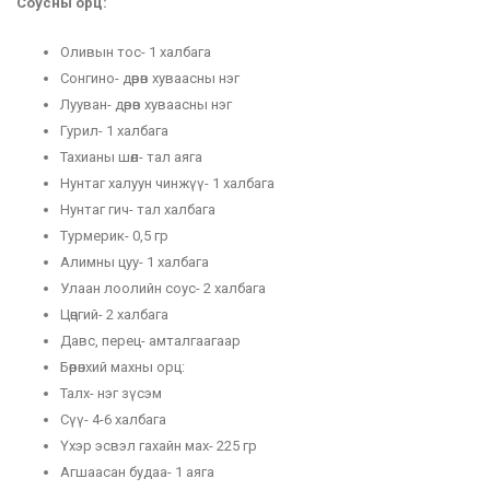
Соусны орц:
Оливын тос- 1 халбага
Сонгино- дөрөв хуваасны нэг
Лууван- дөрөв хуваасны нэг
Гурил- 1 халбага
Тахианы шөл- тал аяга
Нунтаг халуун чинжүү- 1 халбага
Нунтаг гич- тал халбага
Турмерик- 0,5 гр
Алимны цуу- 1 халбага
Улаан лоолийн соус- 2 халбага
Цөцгий- 2 халбага
Давс, перец- амталгаагаар
Бөөрөнхий махны орц:
Талх- нэг зүсэм
Сүү- 4-6 халбага
Үхэр эсвэл гахайн мах- 225 гр
Агшаасан будаа- 1 аяга