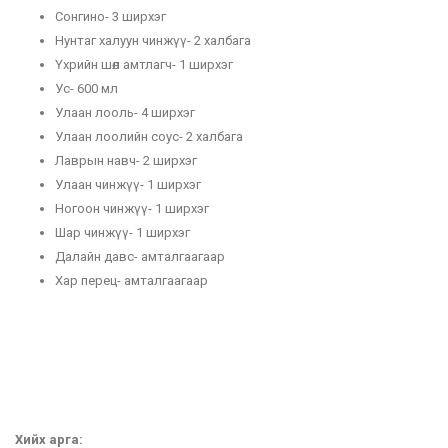
Сонгино- 3 ширхэг
Нунтаг халуун чинжүү- 2 халбага
Үхрийн шөл амтлагч- 1 ширхэг
Ус- 600 мл
Улаан лооль- 4 ширхэг
Улаан лоолийн соус- 2 халбага
Лаврын навч- 2 ширхэг
Улаан чинжүү- 1 ширхэг
Ногоон чинжүү- 1 ширхэг
Шар чинжүү- 1 ширхэг
Далайн давс- амталгаагаар
Хар перец- амталгаагаар
Хийх арга: