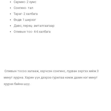
Сармис- 2 хумс
Сонгино- тал
Тараг- 2 халбага
Өндөг- 1 ширхэг
Давс, перец- амталгаагаар
Оливын тос- 4-6 халбага
Оливын тосоо халааж, хэрчсэн сонгино, лууван зэргээ хийж 3
минут хуурна. Харин үүн дээрээ гурилаа нэмж дахин нэг минут
хуурах байна шүү.