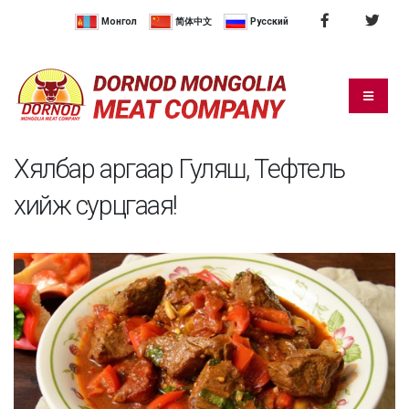
Монгол
简体中文
Русский
Хялбар аргаар Гуляш, Тефтель
хийж сурцгаая!