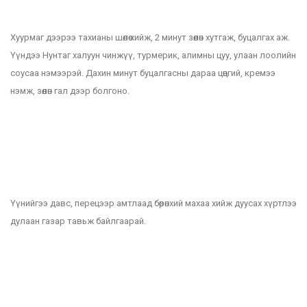
Хуурмаг дээрээ тахианы шөлөө хийж, 2 минут зөөлөн хутгаж, буцалгах аж.
Үүндээ Нунтаг халуун чинжүү, турмерик, алимны цуу, улаан лоолийн
соусаа нэмээрэй. Дахин минут буцалгасны дараа цөцгий, кремээ
нэмж, зөөлөн гал дээр болгоно.
Үүнийгээ давс, перецээр амтлаад бөөрөнхий махаа хийж дуусах хүртлээ
дулаан газар тавьж байлгаарай.