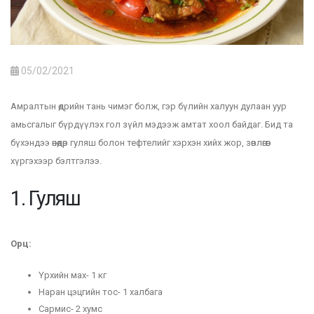
05/02/2021
Амралтын өдрийн тань чимэг болж, гэр бүлийн халуун дулаан уур
амьсгалыг бүрдүүлэх гол зүйл мэдээж амтат хоол байдаг. Бид та
бүхэндээ өнөөдөр гуляш болон тефтелийг хэрхэн хийх жор, зөвлөгөөг
хүргэхээр бэлтгэлээ.
1. Гуляш
Орц:
Үрхийн мах- 1 кг
Наран цэцгийн тос- 1 халбага
Сармис- 2 хумс