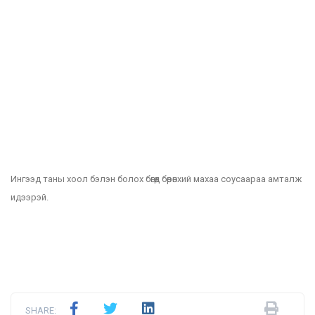
Ингээд таны хоол бэлэн болох бөгөөд бөөрөнхий махаа соусаараа амталж
идээрэй.
SHARE: